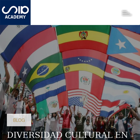
Pasar
al
Toggle
contenido
principal
BLOG
DIVERSIDAD CULTURAL EN