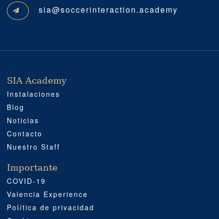
sia@soccerinteraction.academy
SIA Academy
SIA ACADEMY
IMPORTANTE
PROFESIONAL
SOCIAL MEDIA
UBICACIÓN
Instalaciones
Blog
Noticias
Contacto
Nuestro Staff
Importante
COVID-19
Valencia Experience
Política de privacidad