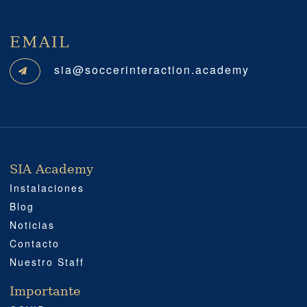
EMAIL
sia@soccerinteraction.academy
SIA Academy
SIA ACADEMY
IMPORTANTE
PROFESIONAL
SOCIAL MEDIA
UBICACIÓN
Instalaciones
Blog
Noticias
Contacto
Nuestro Staff
Importante