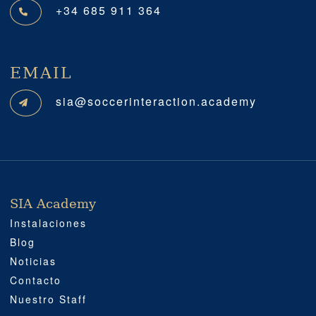
+34 685 911 364
EMAIL
sia@soccerinteraction.academy
SIA Academy
SIA ACADEMY
IMPORTANTE
PROFESIONAL
SOCIAL MEDIA
UBICACIÓN
Instalaciones
Blog
Noticias
Contacto
Nuestro Staff