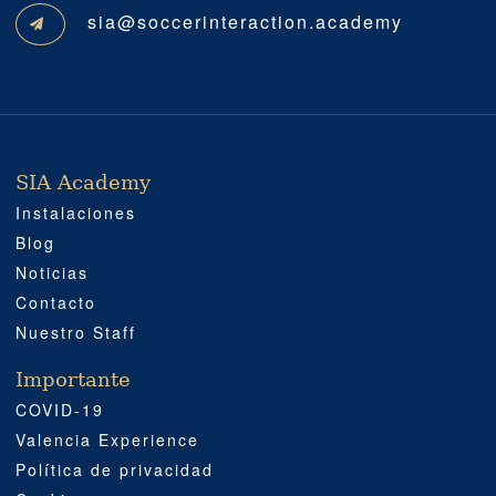
sia@soccerinteraction.academy
SIA Academy
SIA ACADEMY
IMPORTANTE
PROFESIONAL
SOCIAL MEDIA
UBICACIÓN
Instalaciones
Blog
Noticias
Contacto
Nuestro Staff
Importante
COVID-19
Valencia Experience
Política de privacidad