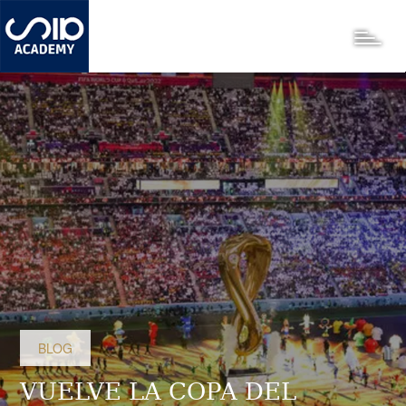
Pasar
al
Toggle
contenido
principal
BLOG
VUELVE LA COPA DEL