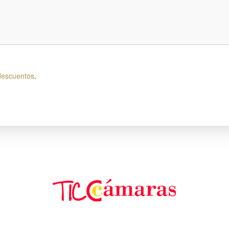
descuentos
.