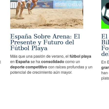
España Sobre Arena: El
El
Presente y Futuro del
Bi
Fútbol Playa
Fo
de
Más que una pasión de verano, el
fútbol playa
en
España
se ha
consolidado
como un
C
En E
deporte
competitivo
con raíces profundas y un
gra
potencial de crecimiento aún mayor.
han 
plat