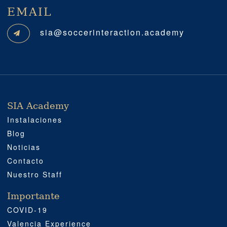
EMAIL
sia@soccerinteraction.academy
SIA Academy
SIA ACADEMY
IMPORTANTE
PROFESIONAL
SOCIAL MEDIA
UBICACIÓN
Instalaciones
Blog
Noticias
Contacto
Nuestro Staff
Importante
COVID-19
Valencia Experience