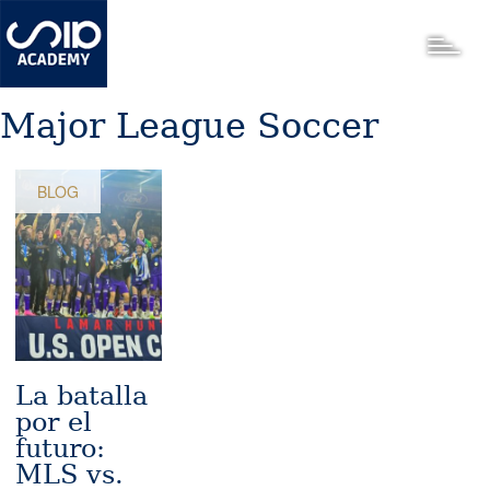
Pasar
al
Toggle
contenido
principal
Major League Soccer
BLOG
La batalla
por el
futuro:
MLS vs.