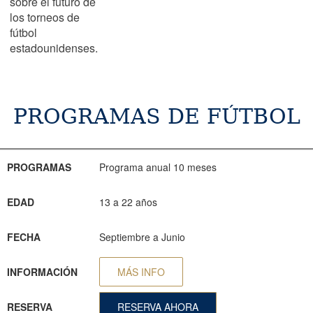
sobre el futuro de
los torneos de
fútbol
estadounidenses.
PROGRAMAS DE FÚTBOL
PROGRAMAS
EDAD
FECHA
INFORMACIÓN
RESERVA
PROGRAMAS
Programa anual 10 meses
EDAD
13 a 22 años
FECHA
Septiembre a Junio
INFORMACIÓN
MÁS INFO
RESERVA
RESERVA AHORA