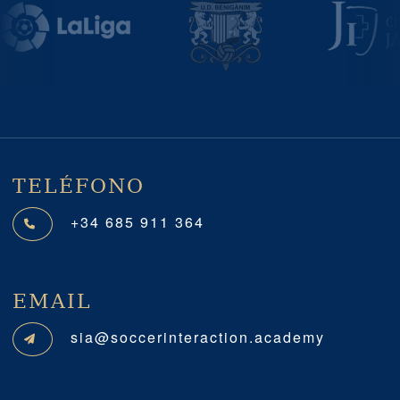
Previous
Next
TELÉFONO
+34 685 911 364
EMAIL
sia@soccerinteraction.academy