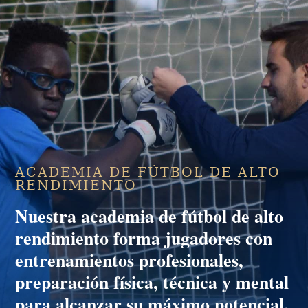
ACADEMIA DE FÚTBOL DE ALTO
RENDIMIENTO
Nuestra
academia de fútbol de alto
rendimiento
forma jugadores con
entrenamientos profesionales,
preparación física, técnica y mental
para alcanzar su máximo potencial.