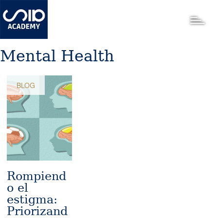
Pasar
al
Toggle
contenido
principal
Mental Health
BLOG
Rompiend
o el
estigma:
Priorizand