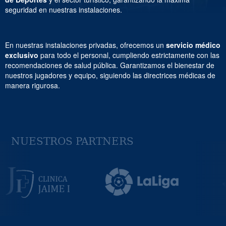
seguridad en nuestras instalaciones.
En nuestras instalaciones privadas, ofrecemos un
servicio médico
exclusivo
para todo el personal, cumpliendo estrictamente con las
recomendaciones de salud pública. Garantizamos el bienestar de
nuestros jugadores y equipo, siguiendo las directrices médicas de
manera rigurosa.
NUESTROS PARTNERS
Previous
Next