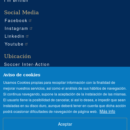
I'm British
Social Media
Facebook
Instagram
Linkedin
Youtube
Ubicación
Soccer Inter-Action
Carretera CV540 km 51
Enguera (Valencia)
Aviso de cookies
+34 962 224 243
Usamos Cookies propias para recopilar información con la finalidad de
mejorar nuestros servicios, así como el análisis de sus hábitos de navegación.
+34 685 911 364
Si continua navegando, supone la aceptación de la instalación de las mismas.
sia@soccerinteraction.academy
El usuario tiene la posibilidad de cancelar, si así lo desea, e impedir que sean
instaladas en su disco duro, aunque deberá tener en cuenta que dicha acción
Más info
podrá ocasionar dificultades de navegación de página web.
SPANISH
ENGLISH
Image
Aceptar