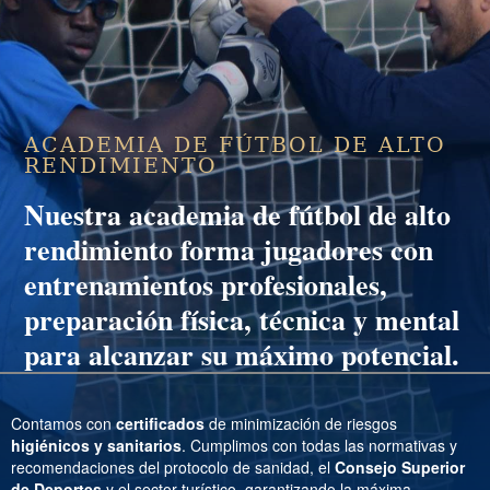
ACADEMIA DE FÚTBOL DE ALTO
RENDIMIENTO
Nuestra
academia de fútbol de alto
rendimiento
forma jugadores con
entrenamientos profesionales,
preparación física, técnica y mental
para alcanzar su máximo potencial.
Contamos con
certificados
de minimización de riesgos
higiénicos y sanitarios
. Cumplimos con todas las normativas y
recomendaciones del protocolo de sanidad, el
Consejo Superior
de Deportes
y el sector turístico, garantizando la máxima