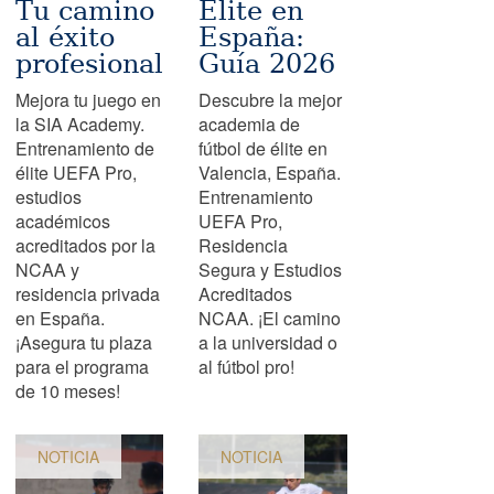
Tu camino
Élite en
al éxito
España:
profesional
Guía 2026
Mejora tu juego en
Descubre la mejor
la SIA Academy.
academia de
Entrenamiento de
fútbol de élite en
élite UEFA Pro,
Valencia, España.
estudios
Entrenamiento
académicos
UEFA Pro,
acreditados por la
Residencia
NCAA y
Segura y Estudios
residencia privada
Acreditados
en España.
NCAA. ¡El camino
¡Asegura tu plaza
a la universidad o
para el programa
al fútbol pro!
de 10 meses!
NOTICIA
NOTICIA