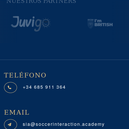
NUESTROS PARTNERS
Previous
Next
TELÉFONO
+34 685 911 364
EMAIL
sia@soccerinteraction.academy