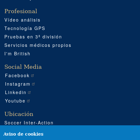
Profesional
Vídeo análisis
Tecnología GPS
Pruebas en 3ª división
Servicios médicos propios
I'm British
Social Media
Facebook
Instagram
Linkedin
Youtube
Ubicación
Soccer Inter-Action
Carretera CV540 km 51
Enguera (Valencia)
Aviso de cookies