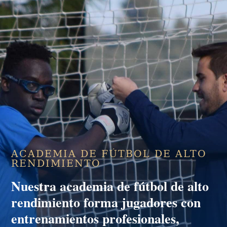
ACADEMIA DE FÚTBOL DE ALTO
RENDIMIENTO
Nuestra
academia de fútbol de alto
rendimiento
forma jugadores con
entrenamientos profesionales,