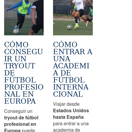
CÓMO
CÓMO
CONSEGU
ENTRAR A
IR UN
UNA
TRYOUT
ACADEMI
DE
A DE
FÚTBOL
FÚTBOL
PROFESIO
INTERNA
NAL EN
CIONAL
EUROPA
Viajar desde
Estados Unidos
Conseguir un
hasta España
tryout de fútbol
para entrar a una
profesional en
academia de
Europa
puede