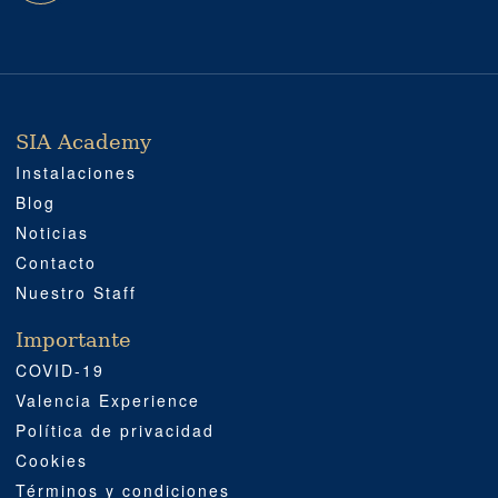
SIA Academy
SIA ACADEMY
IMPORTANTE
PROFESIONAL
SOCIAL MEDIA
UBICACIÓN
Instalaciones
Blog
Noticias
Contacto
Nuestro Staff
Importante
COVID-19
Valencia Experience
Política de privacidad
Cookies
Términos y condiciones