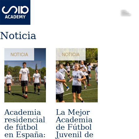
Pasar
al
Toggle
contenido
principal
Noticia
NOTICIA
NOTICIA
Academia
La Mejor
residencial
Academia
de fútbol
de Fútbol
en España:
Juvenil de