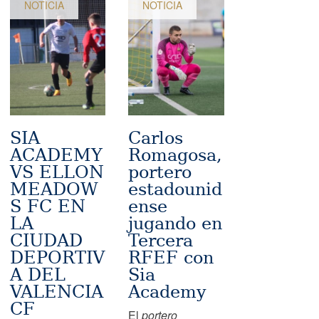
NOTICIA
NOTICIA
SIA
Carlos
ACADEMY
Romagosa,
VS ELLON
portero
MEADOW
estadounid
S FC EN
ense
LA
jugando en
CIUDAD
Tercera
DEPORTIV
RFEF con
A DEL
Sia
VALENCIA
Academy
CF
El
portero