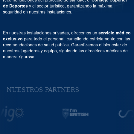
de Deportes
y el sector turístico, garantizando la máxima
seguridad en nuestras instalaciones.
En nuestras instalaciones privadas, ofrecemos un
servicio médico
exclusivo
para todo el personal, cumpliendo estrictamente con las
recomendaciones de salud pública. Garantizamos el bienestar de
nuestros jugadores y equipo, siguiendo las directrices médicas de
manera rigurosa.
NUESTROS PARTNERS
Previous
Next