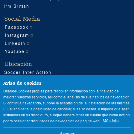
I'm British
Social Media
Facebook
Instagram
Linkedin
Youtube
Ubicación
Soccer Inter-Action
Carretera CV540 km 51
Enguera (Valencia)
Aviso de cookies
+34 962 224 243
Usamos Cookies propias para recopilar información con la finalidad de
mejorar nuestros servicios, así como el análisis de sus hábitos de navegación.
+34 685 911 364
Si continua navegando, supone la aceptación de la instalación de las mismas.
sia@soccerinteraction.academy
El usuario tiene la posibilidad de cancelar, si así lo desea, e impedir que sean
instaladas en su disco duro, aunque deberá tener en cuenta que dicha acción
Más info
podrá ocasionar dificultades de navegación de página web.
SPANISH
ENGLISH
Image
Aceptar