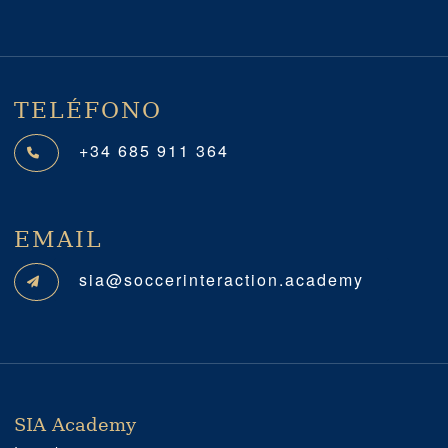
TELÉFONO
+34 685 911 364
EMAIL
sia@soccerinteraction.academy
SIA Academy
SIA ACADEMY
IMPORTANTE
PROFESIONAL
SOCIAL MEDIA
UBICACIÓN