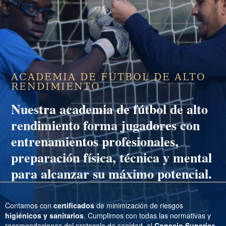
ACADEMIA DE FÚTBOL DE ALTO
RENDIMIENTO
Nuestra
academia de fútbol de alto
rendimiento
forma jugadores con
entrenamientos profesionales,
preparación física, técnica y mental
para alcanzar su máximo potencial.
Contamos con
certificados
de minimización de riesgos
higiénicos y sanitarios
. Cumplimos con todas las normativas y
recomendaciones del protocolo de sanidad, el
Consejo Superior