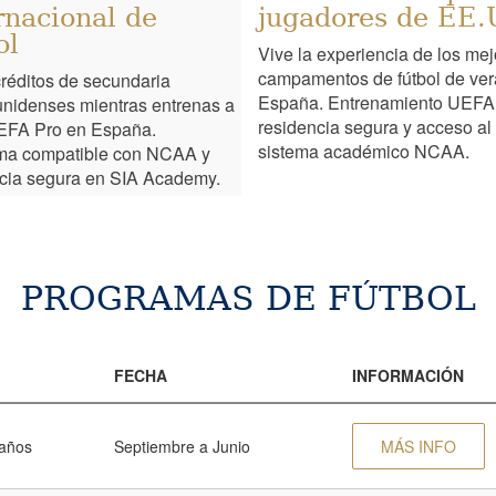
rnacional de
jugadores de EE.
ol
Vive la experiencia de los me
campamentos de fútbol de ve
réditos de secundaria
España. Entrenamiento UEFA
nidenses mientras entrenas a
residencia segura y acceso al
UEFA Pro en España.
sistema académico NCAA.
ma compatible con NCAA y
cia segura en SIA Academy.
PROGRAMAS DE FÚTBOL
FECHA
INFORMACIÓN
 años
Septiembre a Junio
MÁS INFO