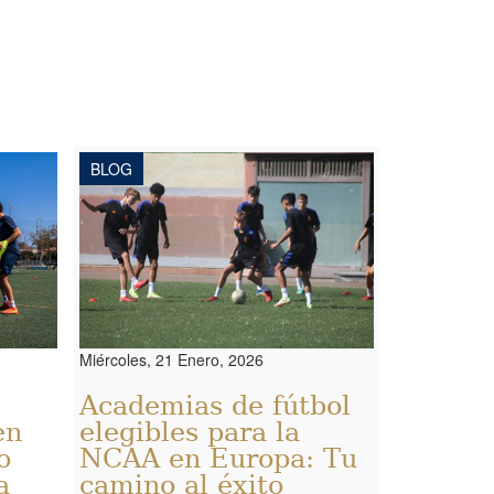
BLOG
Miércoles, 21 Enero, 2026
Academias de fútbol
en
elegibles para la
o
NCAA en Europa: Tu
a
camino al éxito