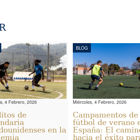
R
BLOG
s, 4 Febrero, 2026
Miércoles, 4 Febrero, 2026
itos de
Campamentos de
ndaria
fútbol de verano 
dounidenses en la
España: El camin
demia
hacia el éxito par