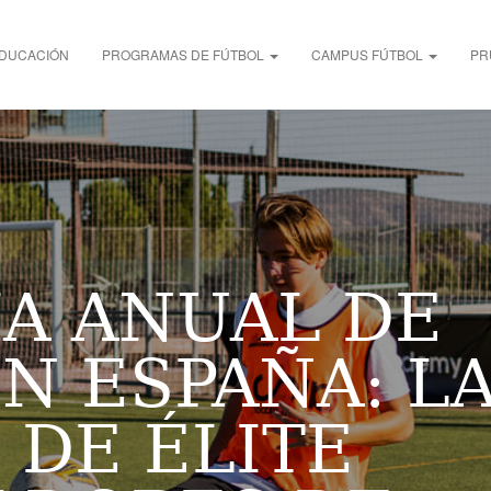
DUCACIÓN
PROGRAMAS DE FÚTBOL
CAMPUS FÚTBOL
PR
A ANUAL DE
N ESPAÑA: L
 DE ÉLITE