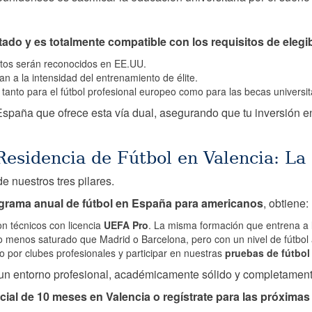
tado y es totalmente compatible con los requisitos de elegi
itos serán reconocidos en EE.UU.
n a la intensidad del entrenamiento de élite.
anto para el fútbol profesional europeo como para las becas universit
spaña que ofrece esta vía dual, asegurando que tu inversión e
esidencia de Fútbol en Valencia: La
e nuestros tres pilares.
grama anual de fútbol en España para americanos
, obtiene:
n técnicos con licencia
UEFA Pro
. La misma formación que entrena a 
 menos saturado que Madrid o Barcelona, pero con un nivel de fútbol a
o por clubes profesionales y participar en nuestras
pruebas de fútbol
 en un entorno profesional, académicamente sólido y completame
l de 10 meses en Valencia o regístrate para las próximas p