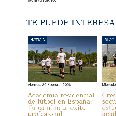
TE PUEDE INTERESA
NOTICIA
BLOG
Viernes, 20 Febrero, 2026
Miércole
Academia residencial
Créd
de fútbol en España:
secu
Tu camino al éxito
esta
profesional
aca