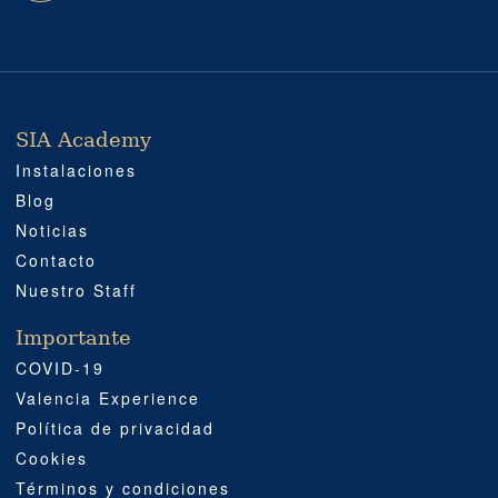
SIA Academy
SIA ACADEMY
IMPORTANTE
PROFESIONAL
SOCIAL MEDIA
UBICACIÓN
Instalaciones
Blog
Noticias
Contacto
Nuestro Staff
Importante
COVID-19
Valencia Experience
Política de privacidad
Cookies
Términos y condiciones