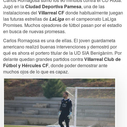
Carlos Romagosa sumó los 90 minutos contra el CD Roda.
Jugó en la
Ciudad Deportiva Pamesa
, una de las
instalaciones del
Villarreal CF
donde habitualmente juegan
las futuras estrellas de
LaLiga
en el campeonato LaLiga
Promises. Muchos ojeadores de fútbol pasan por el estadio
en busca de nuevas promesas.
Carlos Romagosa es una de ellas. El joven guardameta
americano realizó buenas intervenciones y demostró por
qué es ahora el portero titular de la UD SIA Benigànim. Por
delante quedan grandes partidos contra
Villarreal Club de
Fútbol y Hércules CF
, donde poder demostrar ante
muchos ojos de lo que es capaz.
Image