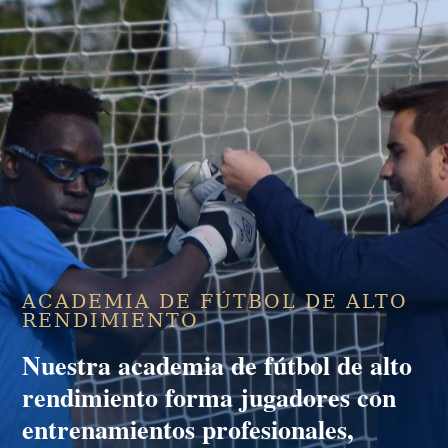
ACADEMIA DE FÚTBOL DE ALTO
RENDIMIENTO
Nuestra
academia de fútbol de alto
rendimiento
forma jugadores con
entrenamientos profesionales,