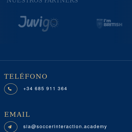
NUESTROS PARTNERS
Previous
Next
TELÉFONO
+34 685 911 364
EMAIL
sia@soccerinteraction.academy