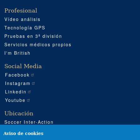
Profesional
Vídeo análisis
Tecnología GPS
Pruebas en 3ª división
Servicios médicos propios
I'm British
Social Media
Facebook
Instagram
Linkedin
Youtube
Ubicación
Soccer Inter-Action
Carretera CV540 km 51
Enguera (Valencia)
Aviso de cookies