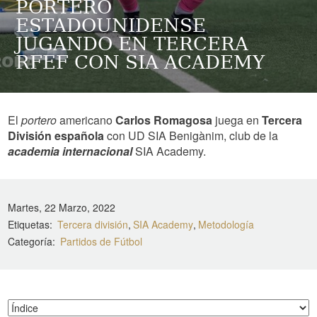
PORTERO
ESTADOUNIDENSE
JUGANDO EN TERCERA
RFEF CON SIA ACADEMY
El
portero
americano
Carlos Romagosa
juega en
Tercera
División española
con UD SIA Benigànim, club de la
academia internacional
SIA Academy.
Martes, 22 Marzo, 2022
Etiquetas
Tercera división
SIA Academy
Metodología
Categoría
Partidos de Fútbol