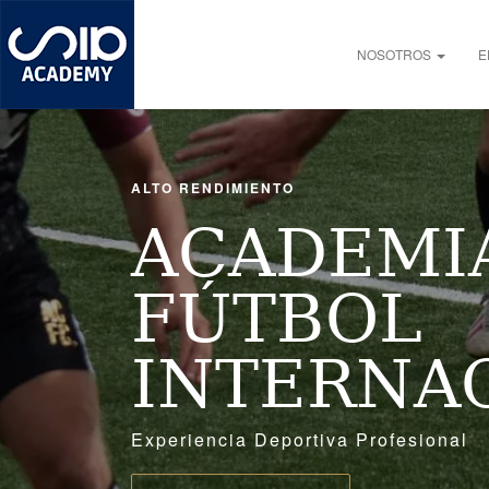
Pasar
al
Main navigation
contenido
NOSOTROS
E
principal
ALTO RENDIMIENTO
ACADEMI
FÚTBOL
INTERNA
Experiencia Deportiva Profesional