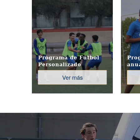
Programa de Fútbol
Pro
Personalizado
anu
Ver más
Image