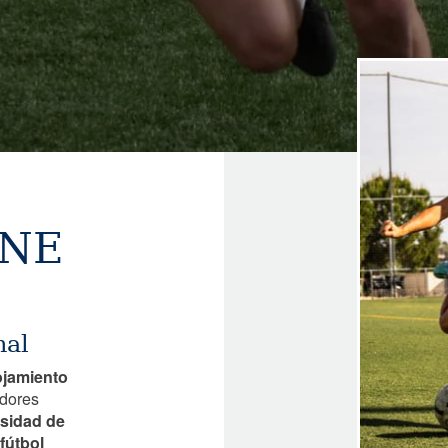
Image
ONE
nal
ojamiento
adores
esidad de
fútbol