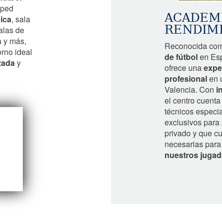
sped
ACADEMI
ica
, sala
RENDIM
salas de
a y más,
Reconocida com
rno ideal
de fútbol
en Esp
zada
y
ofrece una
expe
profesional
en u
Valencia. Con
i
el centro cuent
técnicos especi
exclusivos para 
privado y que c
necesarias para 
nuestros jugad