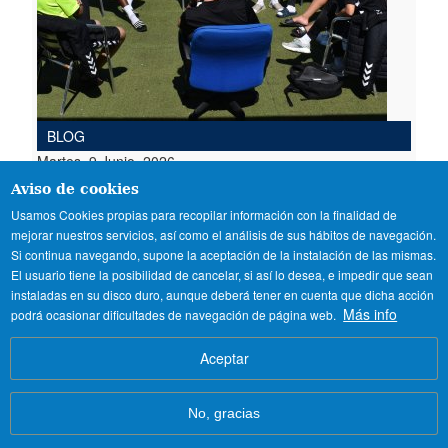
BLOG
Martes, 9 Junio, 2026
Aviso de cookies
Pruebas de futbol para
Usamos Cookies propias para recopilar información con la finalidad de
futbolistas internacionales en
mejorar nuestros servicios, así como el análisis de sus hábitos de navegación.
verano
Si continua navegando, supone la aceptación de la instalación de las mismas.
El usuario tiene la posibilidad de cancelar, si así lo desea, e impedir que sean
Consigue tu oportunidad en España.
Pruebas de
instaladas en su disco duro, aunque deberá tener en cuenta que dicha acción
fútbol en verano
para jugadores internacionales
Más info
podrá ocasionar dificultades de navegación de página web.
con entrenamiento UEFA Pro, residencia segura y
vía NCAA.
Aceptar
No, gracias