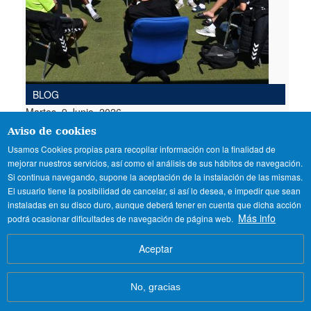
BLOG
Martes, 9 Junio, 2026
Aviso de cookies
Pruebas de futbol para
Usamos Cookies propias para recopilar información con la finalidad de
futbolistas internacionales en
mejorar nuestros servicios, así como el análisis de sus hábitos de navegación.
verano
Si continua navegando, supone la aceptación de la instalación de las mismas.
El usuario tiene la posibilidad de cancelar, si así lo desea, e impedir que sean
Consigue tu oportunidad en España.
Pruebas de
instaladas en su disco duro, aunque deberá tener en cuenta que dicha acción
fútbol en verano
para jugadores internacionales
Más info
podrá ocasionar dificultades de navegación de página web.
con entrenamiento UEFA Pro, residencia segura y
vía NCAA.
Aceptar
No, gracias