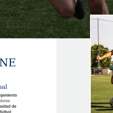
Image
ONE
nal
ojamiento
adores
esidad de
fútbol