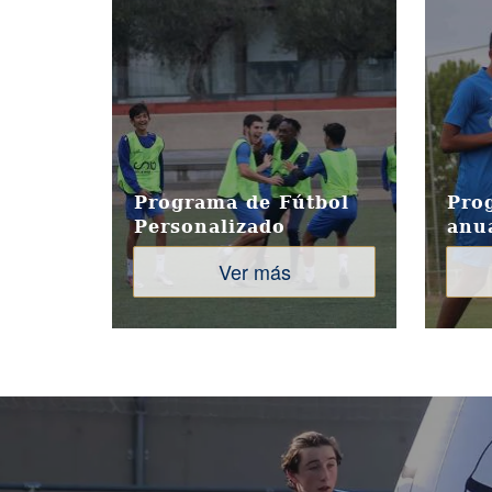
Programa de Fútbol
Pro
Personalizado
anu
Ver más
Image