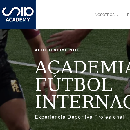
Pasar
al
Main navigation
contenido
NOSOTROS
E
principal
ALTO RENDIMIENTO
ACADEMI
FÚTBOL
INTERNA
Experiencia Deportiva Profesional