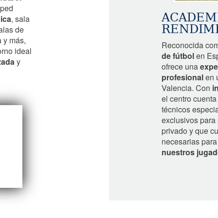
sped
ACADEMI
ica
, sala
RENDIM
salas de
a y más,
Reconocida com
rno ideal
de fútbol
en Esp
zada
y
ofrece una
expe
profesional
en u
Valencia. Con
i
el centro cuent
técnicos especi
exclusivos para 
privado y que c
necesarias para 
nuestros jugad