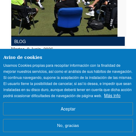
BLOG
Martes, 9 Junio, 2026
Aviso de cookies
Pruebas de futbol para
Usamos Cookies propias para recopilar información con la finalidad de
futbolistas internacionales en
mejorar nuestros servicios, así como el análisis de sus hábitos de navegación.
verano
Si continua navegando, supone la aceptación de la instalación de las mismas.
El usuario tiene la posibilidad de cancelar, si así lo desea, e impedir que sean
Consigue tu oportunidad en España.
Pruebas de
instaladas en su disco duro, aunque deberá tener en cuenta que dicha acción
fútbol en verano
para jugadores internacionales
Más info
podrá ocasionar dificultades de navegación de página web.
con entrenamiento UEFA Pro, residencia segura y
vía NCAA.
Aceptar
No, gracias