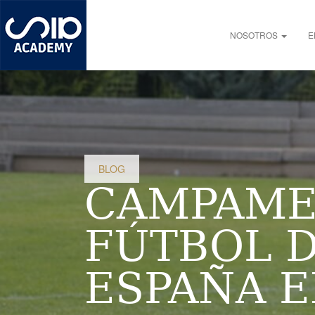
Pasar
al
Main navigation
contenido
NOSOTROS
E
principal
BLOG
CAMPAME
FÚTBOL 
ESPAÑA E