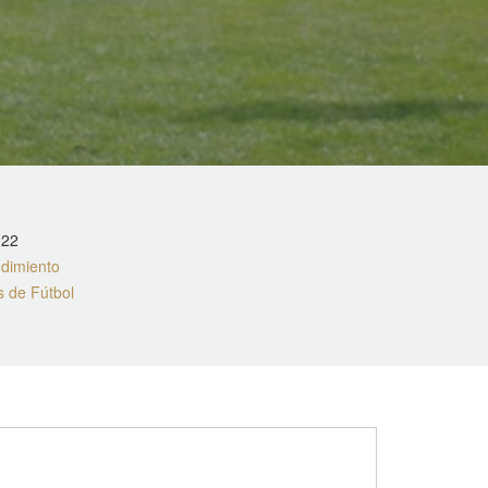
022
ndimiento
 de Fútbol