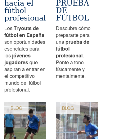
hacia el
PRUEBA
fútbol
DE
profesional
FÚTBOL
Los
Tryouts de
Descubre cómo
fútbol en España
prepararte para
son oportunidades
una
prueba de
esenciales para
fútbol
los
jóvenes
profesional
.
jugadores
que
Ponte a tono
aspiran a entrar en
físicamente y
el competitivo
mentalmente.
mundo del fútbol
profesional.
BLOG
BLOG