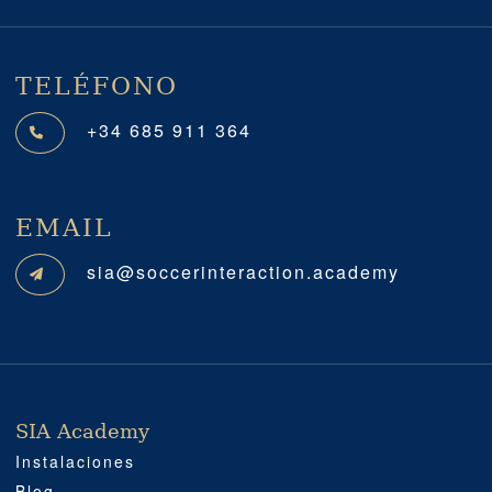
TELÉFONO
+34 685 911 364
EMAIL
sia@soccerinteraction.academy
SIA Academy
SIA ACADEMY
IMPORTANTE
PROFESIONAL
SOCIAL MEDIA
UBICACIÓN
Instalaciones
Blog