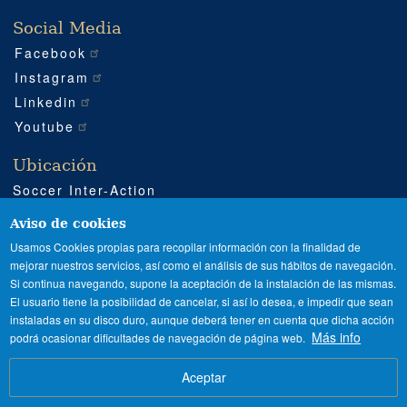
Social Media
Facebook
Instagram
Linkedin
Youtube
Ubicación
Soccer Inter-Action
Carretera CV540 km 51
Enguera (Valencia)
Aviso de cookies
+34 962 224 243
Usamos Cookies propias para recopilar información con la finalidad de
mejorar nuestros servicios, así como el análisis de sus hábitos de navegación.
+34 685 911 364
Si continua navegando, supone la aceptación de la instalación de las mismas.
sia@soccerinteraction.academy
El usuario tiene la posibilidad de cancelar, si así lo desea, e impedir que sean
instaladas en su disco duro, aunque deberá tener en cuenta que dicha acción
Más info
podrá ocasionar dificultades de navegación de página web.
SPANISH
ENGLISH
Image
Aceptar