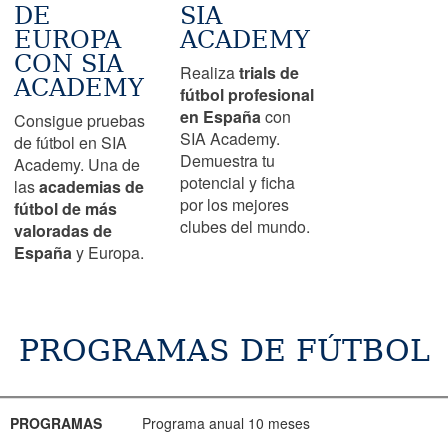
DE
SIA
EUROPA
ACADEMY
CON SIA
Realiza
trials de
ACADEMY
fútbol profesional
en España
con
Consigue pruebas
SIA Academy.
de fútbol en SIA
Demuestra tu
Academy. Una de
potencial y ficha
las
academias de
por los mejores
fútbol de más
clubes del mundo.
valoradas de
España
y Europa.
PROGRAMAS DE FÚTBOL
PROGRAMAS
EDAD
FECHA
INFORMACIÓN
RESERVA
PROGRAMAS
Programa anual 10 meses