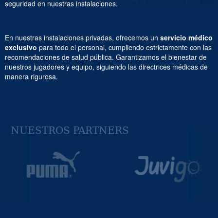
seguridad en nuestras instalaciones.
En nuestras instalaciones privadas, ofrecemos un
servicio médico
exclusivo
para todo el personal, cumpliendo estrictamente con las
recomendaciones de salud pública. Garantizamos el bienestar de
nuestros jugadores y equipo, siguiendo las directrices médicas de
manera rigurosa.
NUESTROS PARTNERS
Previous
Next