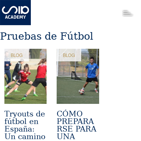
Pasar
al
Toggle
contenido
principal
Pruebas de Fútbol
BLOG
BLOG
Tryouts de
CÓMO
fútbol en
PREPARA
España:
RSE PARA
Un camino
UNA